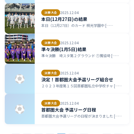
2025.12.04
決勝大会
本日(12月27日)の結果
本日（12月27日）のカード 桐光学園中 [……
2025.12.04
決勝大会
準々決勝(1月5日)結果
準々決勝 埼スタ第２グラウンド ①獨協埼 [……
2025.12.04
決勝大会
決定！首都圏大会予選リーグ組合せ
２０２３年度第１５回首都圏私立中学校チャ [……
2025.12.04
決勝大会
首都圏大会 予選リーグ日程
首都圏大会予選リーグの日程が決まりました [……