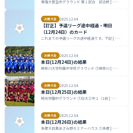
東海大菅生中グラウンド 第１試合 試合終 [……
2025.12.04
決勝大会
【訂正】予選リーグ途中経過・明日
（12月24日）のカード
これまでの予選リーグの途中経過です。下記 [……
2025.12.04
決勝大会
本日(12月24日)の結果
神奈川大学附属中学校グラウンド ①神奈川 [……
2025.12.04
決勝大会
本日(12月25日)の結果
桐光学園中グラウンド ①日大三中１（1前 [……
2025.12.04
決勝大会
本日(12月26日)の結果
多摩大目黒あざみ野セミナーハウス ①多摩 [……