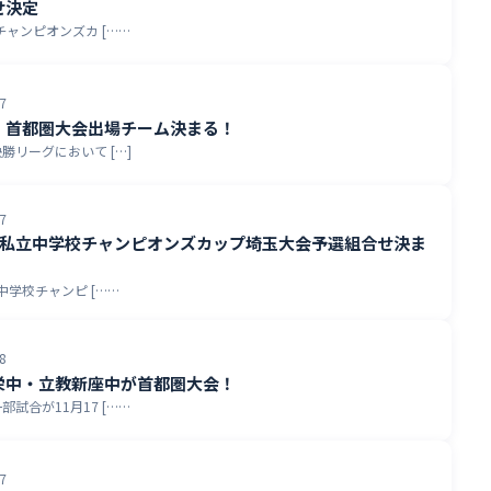
せ決定
チャンピオンズカ [……
7
】首都圏大会出場チーム決まる！
勝リーグにおいて […]
7
都圏私立中学校チャンピオンズカップ埼玉大会予選組合せ決ま
中学校チャンピ [……
8
栄中・立教新座中が首都圏大会！
試合が11月17 [……
7