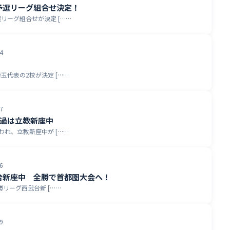
予選リーグ組合せ決定！
リーグ組合せが決定 [……
4
玉代表の2校が決定 [……
7
通過は立教新座中
われ、立教新座中が [……
6
台新座中 全勝で首都圏大会へ！
勝リーグ西武台新 [……
9